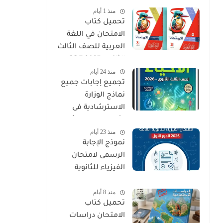
منذ 1 أيام
PDF
تحميل كتاب
الامتحان في اللغة
العربية للصف الثالث
الثانوي 2027 PDF
منذ 24 أيام
كتاب الأسئلة
تجميع إجابات جميع
والتدريبات كامل
نماذج الوزارة
الاسترشادية فى
الأحياء الصف الثالث
منذ 23 أيام
الثانوي 2026
نموذج الإجابة
الرسمى لامتحان
الفيزياء للثانوية
العامة 2026 الدور
منذ 8 أيام
الأول
تحميل كتاب
الامتحان دراسات