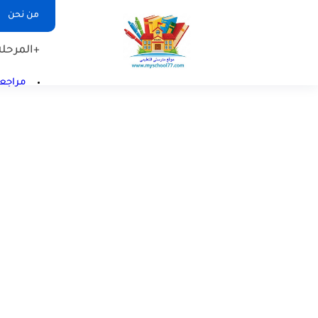
من نحن
+المرحلة 
مراجعا