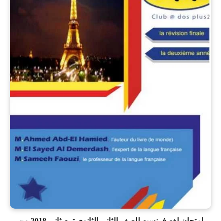
امتحان لغه فرنسيه للصف الثانى الثانوي ترم ثانى 2018 من