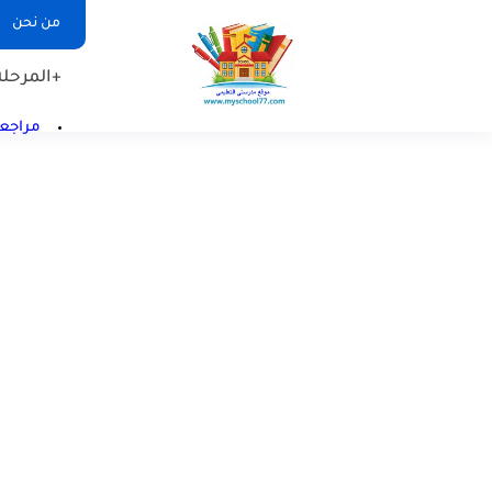
من نحن
+المرحلة 
مراجعا