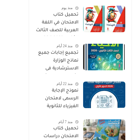
الثالث الثانوي 2027
منذ يوم
PDF
تحميل كتاب
الامتحان في اللغة
العربية للصف الثالث
الثانوي 2027 PDF
منذ 24 أيام
كتاب الأسئلة
تجميع إجابات جميع
والتدريبات كامل
نماذج الوزارة
الاسترشادية فى
الأحياء الصف الثالث
منذ 22 أيام
الثانوي 2026
نموذج الإجابة
الرسمى لامتحان
الفيزياء للثانوية
العامة 2026 الدور
منذ 7 أيام
الأول
تحميل كتاب
الامتحان دراسات