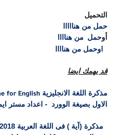
التحميل
حمل من هنااااا
أو
حمل
من هناااا
اوحمل من هناااا
قد يهمك ايضا
مذكرة اللغة الانجليزية
e for English
الاول بصيغة الوورد - اعداد مستر اي