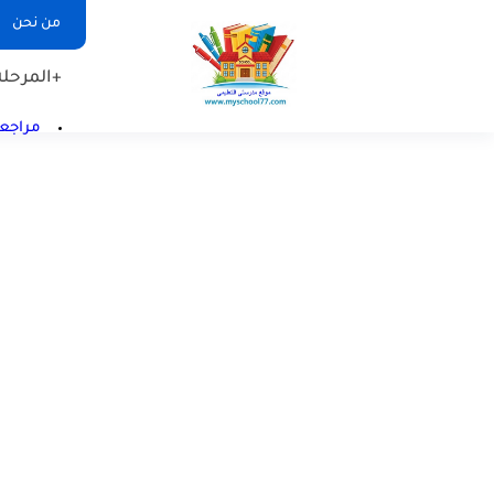
من نحن
+المرحلة 
مراجعا