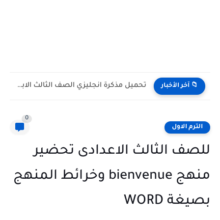
تحميل مذكرة انجليزي الصف الثالث الابتدائى الترم الاول 2027 مستر...
📁 آخر الأخبار
0
الترم الاول
للصف الثالث الاعدادى تحضير
منهج bienvenue وخرائط المنهج
بصيغة WORD