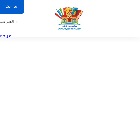
من نحن
+المرحلة 
مراجعا