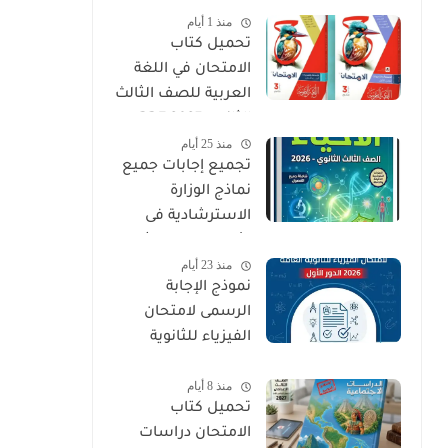
منذ 1 أيام
PDF
تحميل كتاب
الامتحان في اللغة
العربية للصف الثالث
الثانوي 2027 PDF
منذ 25 أيام
كتاب الأسئلة
تجميع إجابات جميع
والتدريبات كامل
نماذج الوزارة
الاسترشادية فى
الأحياء الصف الثالث
منذ 23 أيام
الثانوي 2026
نموذج الإجابة
الرسمى لامتحان
الفيزياء للثانوية
العامة 2026 الدور
منذ 8 أيام
الأول
تحميل كتاب
الامتحان دراسات