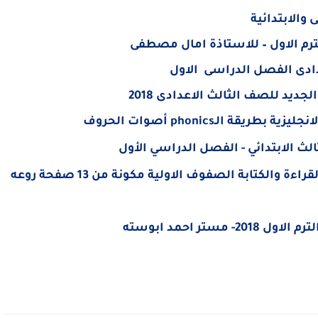
والابتدائية
ترم الاول – للاستاذة امال مصطفى
دادى الفصل الدراسى الاول
جديد للصف الثالث الاعدادى 2018
جليزية بطريقة الـ
phonics
أصوات الحروف
ث الابتدائي - الفصل الدراسي الأول
نموذج ورد خطة علاجية للطلاب الضعاف في القراءة والكتابة الصفوف الاولية مكونة من 13 صفحة روعه
تر احمد ابوسته