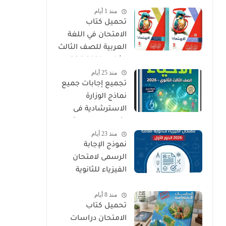
منذ 1 أيام
PDF
تحميل كتاب
الامتحان في اللغة
العربية للصف الثالث
الثانوي 2027 PDF
منذ 25 أيام
كتاب الأسئلة
تجميع إجابات جميع
والتدريبات كامل
نماذج الوزارة
الاسترشادية فى
الأحياء الصف الثالث
منذ 23 أيام
الثانوي 2026
نموذج الإجابة
الرسمى لامتحان
الفيزياء للثانوية
العامة 2026 الدور
منذ 8 أيام
الأول
تحميل كتاب
الامتحان دراسات