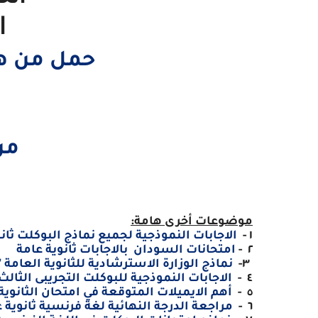
ا
حمل من هنا
من
موضوعات أخرى هامة:
١ -
الاجابات النموذجية لجميع نماذج البوكلت ثانوية 
٢ -
امتحانات السودان بالاجابات ثانوية عامة
٣-
نماذج الوزارة الاسترشادية للثانوية العامة 2017
٤ -
الاجابات النموذجية للبوكلت التجريبى الثالث
٥ -
أهم الايميلات المتوقعة في امتحان الثانوية العامة 2017 مسيو عص
٦ -
مراجعة الدرجة النهائية لغة فرنسية ثانوية عامة