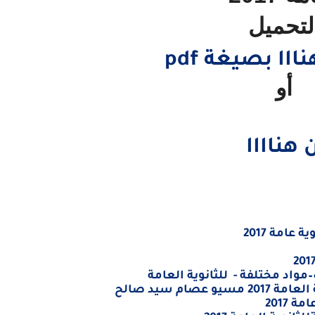
لتحميل
اا بصيغة pdf
أو
 هناااا
عامة 2017
–مواد مختلفة - للثانوية العامة
ام سيد صالح
 2017