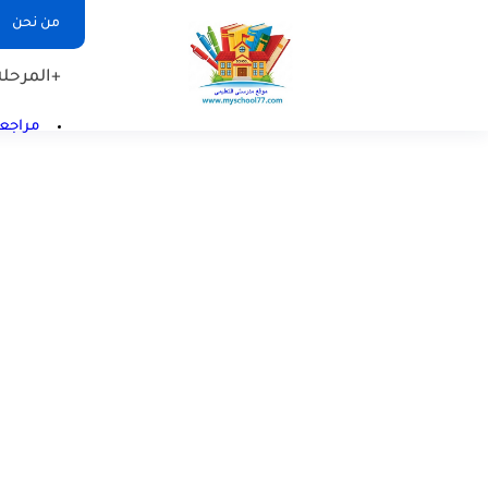
من نحن
+المرحلة 
مراجعا