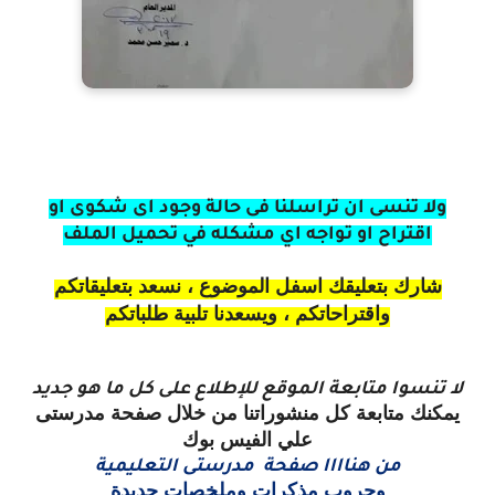
ولا تنسى ان تراسلنا فى حالة وجود اى شكوى او
اقتراح او تواجه اي مشكله في تحميل الملف
شارك بتعليقك اسفل الموضوع ، نسعد بتعليقاتكم
واقتراحاتكم ، ويسعدنا تلبية طلباتكم
لا تنسوا متابعة الموقع للإطلاع على كل ما هو جديد
يمكنك متابعة كل منشوراتنا من خلال صفحة مدرستى
علي الفيس بوك
من هناااا صفحة مدرستى التعليمية
وجروب مذكرات وملخصات جديدة