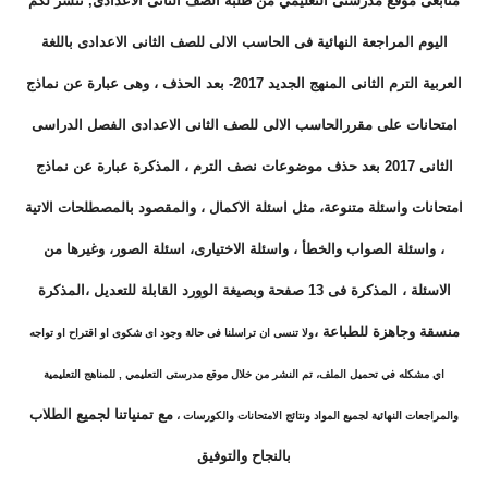
متابعى موقع مدرستى التعليمي من طلبة الصف
الثانى
الاعدادى, ننشر لكم
اليوم
المراجعة النهائية فى الحاسب الالى للصف
الثانى
الاعدادى باللغة
العربية الترم الثانى المنهج الجديد 2017- بعد الحذف ، وهى عبارة عن نماذج
امتحانات على مقررالحاسب الالى للصف
الثانى
الاعدادى الفصل الدراسى
الثانى 2017 بعد حذف موضوعات نصف الترم ، المذكرة عبارة عن نماذج
امتحانات واسئلة متنوعة، مثل اسئلة الاكمال ، والمقصود بالمصطلحات الاتية
، واسئلة الصواب والخطأ ، واسئلة الاختيارى، اسئلة الصور، وغيرها من
الاسئلة ، المذكرة فى 1
3
صفحة
وبصيغة الوورد القابلة للتعديل ،
المذكرة
منسقة وجاهزة للطباعة
،
ولا تنسى ان تراسلنا فى حالة وجود اى شكوى او اقتراح او تواجه
اي مشكله في تحميل الملف، تم النشر من خلال موقع مدرستى التعليمي , للمناهج التعليمية
مع تمنياتنا لجميع الطلاب
والمراجعات النهائية لجميع المواد ونتائج الامتحانات والكورسات ،
بالنجاح والتوفيق